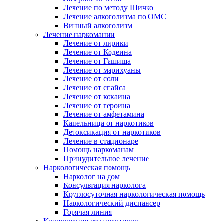
Лечение по методу Шичко
Лечение алкоголизма по ОМС
Винный алкоголизм
Лечение наркомании
Лечение от лирики
Лечение от Кодеина
Лечение от Гашиша
Лечение от марихуаны
Лечение от соли
Лечение от спайса
Лечение от кокаина
Лечение от героина
Лечение от амфетамина
Капельница от наркотиков
Детоксикация от наркотиков
Лечение в стационаре
Помощь наркоманам
Принудительное лечение
Наркологическая помощь
Нарколог на дом
Консультация нарколога
Круглосуточная наркологическая помощь
Наркологический диспансер
Горячая линия
Кодирование от наркотиков