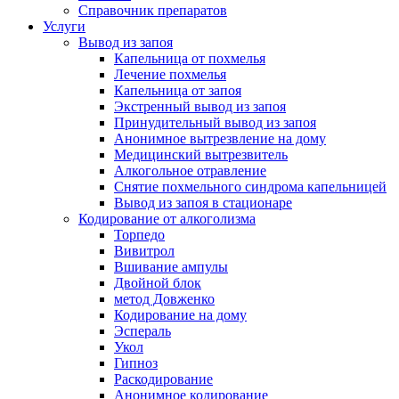
Справочник препаратов
Услуги
Вывод из запоя
Капельница от похмелья
Лечение похмелья
Капельница от запоя
Экстренный вывод из запоя
Принудительный вывод из запоя
Анонимное вытрезвление на дому
Медицинский вытрезвитель
Алкогольное отравление
Снятие похмельного синдрома капельницей
Вывод из запоя в стационаре
Кодирование от алкоголизма
Торпедо
Вивитрол
Вшивание ампулы
Двойной блок
метод Довженко
Кодирование на дому
Эспераль
Укол
Гипноз
Раскодирование
Анонимное кодирование