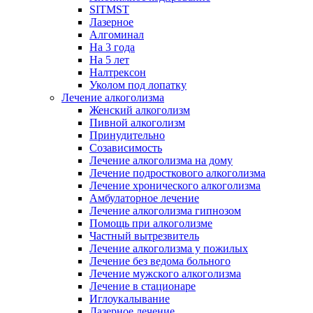
SITMST
Лазерное
Алгоминал
На 3 года
На 5 лет
Налтрексон
Уколом под лопатку
Лечение алкоголизма
Женский алкоголизм
Пивной алкоголизм
Принудительно
Созависимость
Лечение алкоголизма на дому
Лечение подросткового алкоголизма
Лечение хронического алкоголизма
Амбулаторное лечение
Лечение алкоголизма гипнозом
Помощь при алкоголизме
Частный вытрезвитель
Лечение алкоголизма у пожилых
Лечение без ведома больного
Лечение мужского алкоголизма
Лечение в стационаре
Иглоукалывание
Лазерное лечение