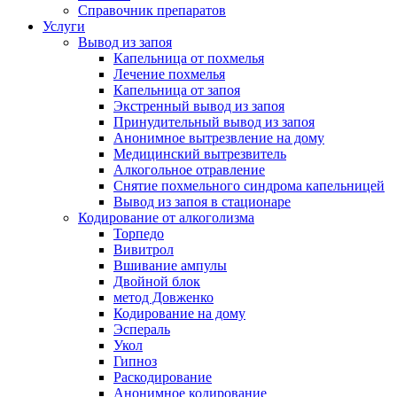
Справочник препаратов
Услуги
Вывод из запоя
Капельница от похмелья
Лечение похмелья
Капельница от запоя
Экстренный вывод из запоя
Принудительный вывод из запоя
Анонимное вытрезвление на дому
Медицинский вытрезвитель
Алкогольное отравление
Снятие похмельного синдрома капельницей
Вывод из запоя в стационаре
Кодирование от алкоголизма
Торпедо
Вивитрол
Вшивание ампулы
Двойной блок
метод Довженко
Кодирование на дому
Эспераль
Укол
Гипноз
Раскодирование
Анонимное кодирование