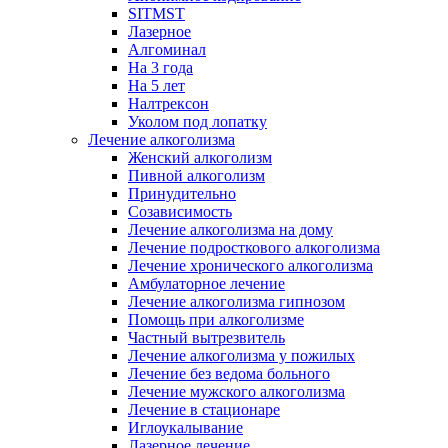
SITMST
Лазерное
Алгоминал
На 3 года
На 5 лет
Налтрексон
Уколом под лопатку
Лечение алкоголизма
Женский алкоголизм
Пивной алкоголизм
Принудительно
Созависимость
Лечение алкоголизма на дому
Лечение подросткового алкоголизма
Лечение хронического алкоголизма
Амбулаторное лечение
Лечение алкоголизма гипнозом
Помощь при алкоголизме
Частный вытрезвитель
Лечение алкоголизма у пожилых
Лечение без ведома больного
Лечение мужского алкоголизма
Лечение в стационаре
Иглоукалывание
Лазерное лечение