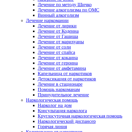
Лечение по методу Шичко
Лечение алкоголизма по ОМС
Винный алкоголизм
Лечение наркомании
Лечение от лирики
Лечение от Кодеина
Лечение от Гашиша
Лечение от марихуаны
Лечение от соли
Лечение от спайса
Лечение от кокаина
Лечение от героина
Лечение от амфетамина
Капельница от наркотиков
Детоксикация от наркотиков
Лечение в стационаре
Помощь наркоманам
Принудительное лечение
Наркологическая помощь
Нарколог на дом
Консультация нарколога
Круглосуточная наркологическая помощь
Наркологический диспансер
Горячая линия
Кодирование от наркотиков