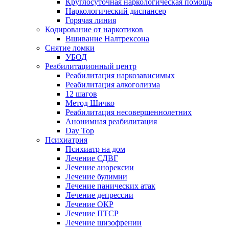
Круглосуточная наркологическая помощь
Наркологический диспансер
Горячая линия
Кодирование от наркотиков
Вшивание Налтрексона
Снятие ломки
УБОД
Реабилитационный центр
Реабилитация наркозависимых
Реабилитация алкоголизма
12 шагов
Метод Шичко
Реабилитация несовершеннолетних
Анонимная реабилитация
Day Top
Психиатрия
Психиатр на дом
Лечение СДВГ
Лечение анорексии
Лечение булимии
Лечение панических атак
Лечение депрессии
Лечение ОКР
Лечение ПТСР
Лечение шизофрении