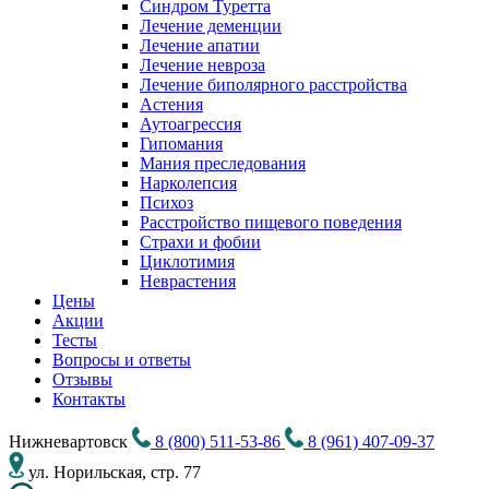
Синдром Туретта
Лечение деменции
Лечение апатии
Лечение невроза
Лечение биполярного расстройства
Астения
Аутоагрессия
Гипомания
Мания преследования
Нарколепсия
Психоз
Расстройство пищевого поведения
Cтрахи и фобии
Циклотимия
Неврастения
Цены
Акции
Тесты
Вопросы и ответы
Отзывы
Контакты
Нижневартовск
8 (800) 511-53-86
8 (961) 407-09-37
ул. Норильская, стр. 77