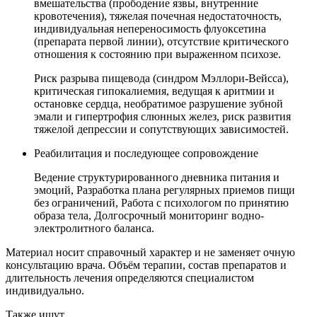
вмешательства (прободение язвы, внутренние
кровотечения), тяжелая почечная недостаточность,
индивидуальная непереносимость флуоксетина
(препарата первой линии), отсутствие критического
отношения к состоянию при выраженном психозе.
Риск разрыва пищевода (синдром Мэллори-Вейсса),
критическая гипокалиемия, ведущая к аритмии и
остановке сердца, необратимое разрушение зубной
эмали и гипертрофия слюнных желез, риск развития
тяжелой депрессии и сопутствующих зависимостей.
Реабилитация и последующее сопровождение
Ведение структурированного дневника питания и
эмоций, Разработка плана регулярных приемов пищи
без ограничений, Работа с психологом по принятию
образа тела, Долгосрочный мониторинг водно-
электролитного баланса.
Материал носит справочный характер и не заменяет очную
консультацию врача. Объём терапии, состав препаратов и
длительность лечения определяются специалистом
индивидуально.
Также ищут