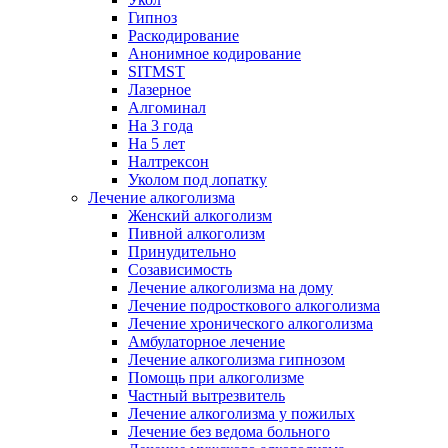
Гипноз
Раскодирование
Анонимное кодирование
SITMST
Лазерное
Алгоминал
На 3 года
На 5 лет
Налтрексон
Уколом под лопатку
Лечение алкоголизма
Женский алкоголизм
Пивной алкоголизм
Принудительно
Созависимость
Лечение алкоголизма на дому
Лечение подросткового алкоголизма
Лечение хронического алкоголизма
Амбулаторное лечение
Лечение алкоголизма гипнозом
Помощь при алкоголизме
Частный вытрезвитель
Лечение алкоголизма у пожилых
Лечение без ведома больного