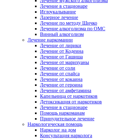
Лечение мужского алкоголизма
Лечение в стационаре
Иглоукалывание
Лазерное лечение
Лечение по методу Шичко
Лечение алкоголизма по ОМС
Винный алкоголизм
Лечение наркомании
Лечение от лирики
Лечение от Кодеина
Лечение от Гашиша
Лечение от марихуаны
Лечение от соли
Лечение от спайса
Лечение от кокаина
Лечение от героина
Лечение от амфетамина
Капельница от наркотиков
Детоксикация от наркотиков
Лечение в стационаре
Помощь наркоманам
Принудительное лечение
Наркологическая помощь
Нарколог на дом
Консультация нарколога