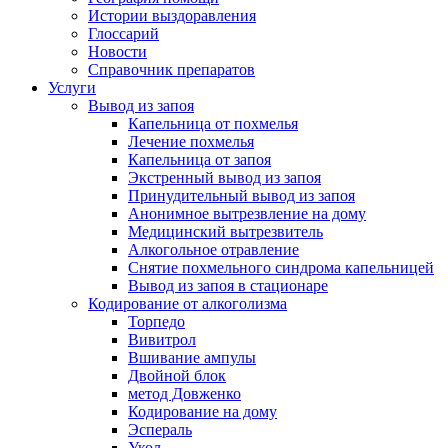
Истории выздоравления
Глоссарий
Новости
Справочник препаратов
Услуги
Вывод из запоя
Капельница от похмелья
Лечение похмелья
Капельница от запоя
Экстренный вывод из запоя
Принудительный вывод из запоя
Анонимное вытрезвление на дому
Медицинский вытрезвитель
Алкогольное отравление
Снятие похмельного синдрома капельницей
Вывод из запоя в стационаре
Кодирование от алкоголизма
Торпедо
Вивитрол
Вшивание ампулы
Двойной блок
метод Довженко
Кодирование на дому
Эспераль
Укол