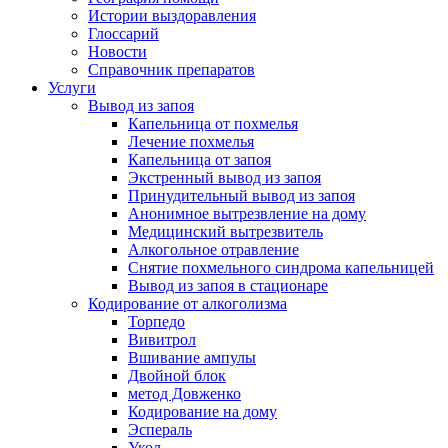
Истории выздоравления
Глоссарий
Новости
Справочник препаратов
Услуги
Вывод из запоя
Капельница от похмелья
Лечение похмелья
Капельница от запоя
Экстренный вывод из запоя
Принудительный вывод из запоя
Анонимное вытрезвление на дому
Медицинский вытрезвитель
Алкогольное отравление
Снятие похмельного синдрома капельницей
Вывод из запоя в стационаре
Кодирование от алкоголизма
Торпедо
Вивитрол
Вшивание ампулы
Двойной блок
метод Довженко
Кодирование на дому
Эспераль
Укол