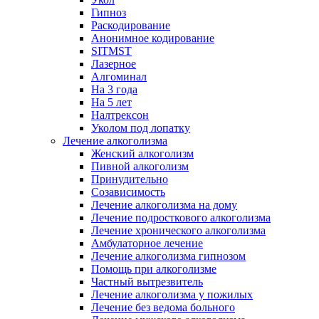
Гипноз
Раскодирование
Анонимное кодирование
SITMST
Лазерное
Алгоминал
На 3 года
На 5 лет
Налтрексон
Уколом под лопатку
Лечение алкоголизма
Женский алкоголизм
Пивной алкоголизм
Принудительно
Созависимость
Лечение алкоголизма на дому
Лечение подросткового алкоголизма
Лечение хронического алкоголизма
Амбулаторное лечение
Лечение алкоголизма гипнозом
Помощь при алкоголизме
Частный вытрезвитель
Лечение алкоголизма у пожилых
Лечение без ведома больного