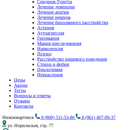
Синдром Туретта
Лечение деменции
Лечение апатии
Лечение невроза
Лечение биполярного расстройства
Астения
Аутоагрессия
Гипомания
Мания преследования
Нарколепсия
Психоз
Расстройство пищевого поведения
Cтрахи и фобии
Циклотимия
Неврастения
Цены
Акции
Тесты
Вопросы и ответы
Отзывы
Контакты
Нижневартовск
8 (800) 511-53-86
8 (961) 407-09-37
ул. Норильская, стр. 77