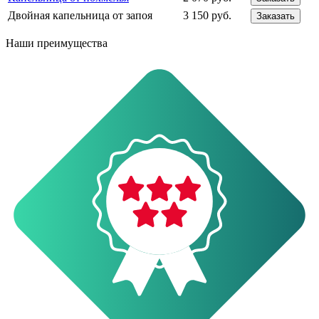
Двойная капельница от запоя
3 150 руб.
Заказать
Наши преимущества
О