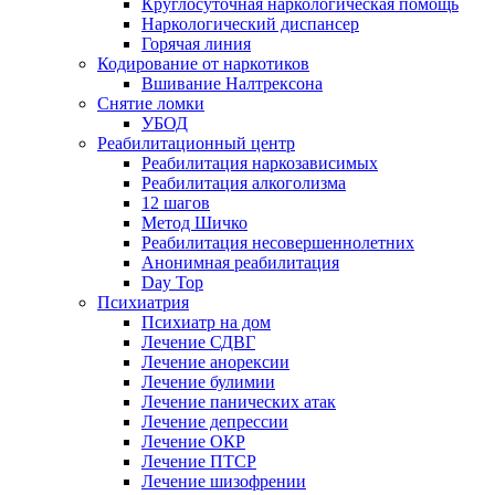
Круглосуточная наркологическая помощь
Наркологический диспансер
Горячая линия
Кодирование от наркотиков
Вшивание Налтрексона
Снятие ломки
УБОД
Реабилитационный центр
Реабилитация наркозависимых
Реабилитация алкоголизма
12 шагов
Метод Шичко
Реабилитация несовершеннолетних
Анонимная реабилитация
Day Top
Психиатрия
Психиатр на дом
Лечение СДВГ
Лечение анорексии
Лечение булимии
Лечение панических атак
Лечение депрессии
Лечение ОКР
Лечение ПТСР
Лечение шизофрении