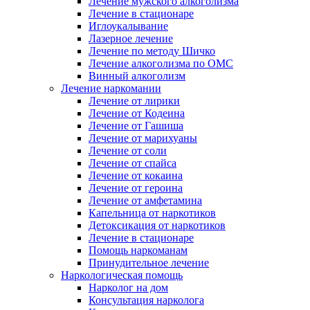
Лечение мужского алкоголизма
Лечение в стационаре
Иглоукалывание
Лазерное лечение
Лечение по методу Шичко
Лечение алкоголизма по ОМС
Винный алкоголизм
Лечение наркомании
Лечение от лирики
Лечение от Кодеина
Лечение от Гашиша
Лечение от марихуаны
Лечение от соли
Лечение от спайса
Лечение от кокаина
Лечение от героина
Лечение от амфетамина
Капельница от наркотиков
Детоксикация от наркотиков
Лечение в стационаре
Помощь наркоманам
Принудительное лечение
Наркологическая помощь
Нарколог на дом
Консультация нарколога