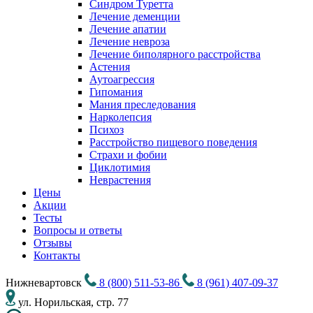
Синдром Туретта
Лечение деменции
Лечение апатии
Лечение невроза
Лечение биполярного расстройства
Астения
Аутоагрессия
Гипомания
Мания преследования
Нарколепсия
Психоз
Расстройство пищевого поведения
Cтрахи и фобии
Циклотимия
Неврастения
Цены
Акции
Тесты
Вопросы и ответы
Отзывы
Контакты
Нижневартовск
8 (800) 511-53-86
8 (961) 407-09-37
ул. Норильская, стр. 77