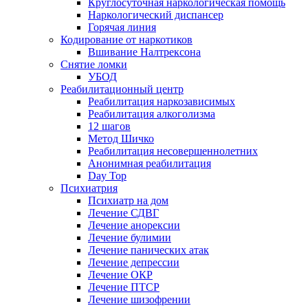
Круглосуточная наркологическая помощь
Наркологический диспансер
Горячая линия
Кодирование от наркотиков
Вшивание Налтрексона
Снятие ломки
УБОД
Реабилитационный центр
Реабилитация наркозависимых
Реабилитация алкоголизма
12 шагов
Метод Шичко
Реабилитация несовершеннолетних
Анонимная реабилитация
Day Top
Психиатрия
Психиатр на дом
Лечение СДВГ
Лечение анорексии
Лечение булимии
Лечение панических атак
Лечение депрессии
Лечение ОКР
Лечение ПТСР
Лечение шизофрении