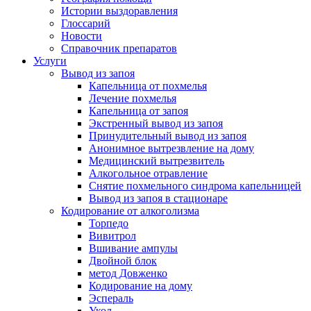
Истории выздоравления
Глоссарий
Новости
Справочник препаратов
Услуги
Вывод из запоя
Капельница от похмелья
Лечение похмелья
Капельница от запоя
Экстренный вывод из запоя
Принудительный вывод из запоя
Анонимное вытрезвление на дому
Медицинский вытрезвитель
Алкогольное отравление
Снятие похмельного синдрома капельницей
Вывод из запоя в стационаре
Кодирование от алкоголизма
Торпедо
Вивитрол
Вшивание ампулы
Двойной блок
метод Довженко
Кодирование на дому
Эспераль
Укол