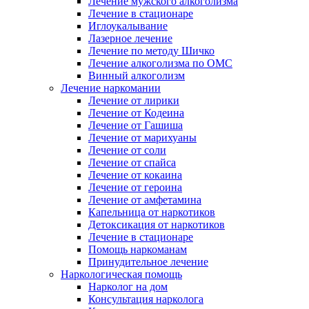
Лечение мужского алкоголизма
Лечение в стационаре
Иглоукалывание
Лазерное лечение
Лечение по методу Шичко
Лечение алкоголизма по ОМС
Винный алкоголизм
Лечение наркомании
Лечение от лирики
Лечение от Кодеина
Лечение от Гашиша
Лечение от марихуаны
Лечение от соли
Лечение от спайса
Лечение от кокаина
Лечение от героина
Лечение от амфетамина
Капельница от наркотиков
Детоксикация от наркотиков
Лечение в стационаре
Помощь наркоманам
Принудительное лечение
Наркологическая помощь
Нарколог на дом
Консультация нарколога