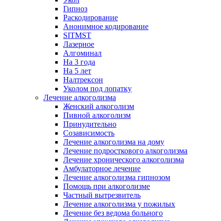
Гипноз
Раскодирование
Анонимное кодирование
SITMST
Лазерное
Алгоминал
На 3 года
На 5 лет
Налтрексон
Уколом под лопатку
Лечение алкоголизма
Женский алкоголизм
Пивной алкоголизм
Принудительно
Созависимость
Лечение алкоголизма на дому
Лечение подросткового алкоголизма
Лечение хронического алкоголизма
Амбулаторное лечение
Лечение алкоголизма гипнозом
Помощь при алкоголизме
Частный вытрезвитель
Лечение алкоголизма у пожилых
Лечение без ведома больного