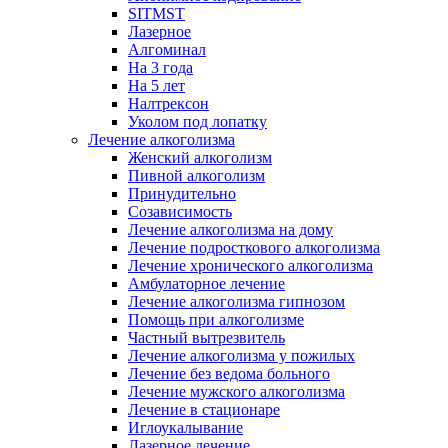
SITMST
Лазерное
Алгоминал
На 3 года
На 5 лет
Налтрексон
Уколом под лопатку
Лечение алкоголизма
Женский алкоголизм
Пивной алкоголизм
Принудительно
Созависимость
Лечение алкоголизма на дому
Лечение подросткового алкоголизма
Лечение хронического алкоголизма
Амбулаторное лечение
Лечение алкоголизма гипнозом
Помощь при алкоголизме
Частный вытрезвитель
Лечение алкоголизма у пожилых
Лечение без ведома больного
Лечение мужского алкоголизма
Лечение в стационаре
Иглоукалывание
Лазерное лечение