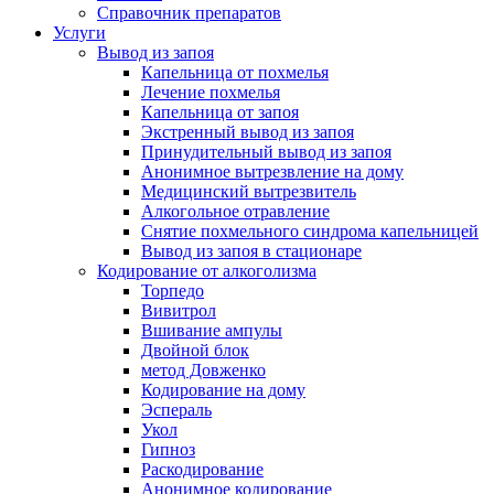
Справочник препаратов
Услуги
Вывод из запоя
Капельница от похмелья
Лечение похмелья
Капельница от запоя
Экстренный вывод из запоя
Принудительный вывод из запоя
Анонимное вытрезвление на дому
Медицинский вытрезвитель
Алкогольное отравление
Снятие похмельного синдрома капельницей
Вывод из запоя в стационаре
Кодирование от алкоголизма
Торпедо
Вивитрол
Вшивание ампулы
Двойной блок
метод Довженко
Кодирование на дому
Эспераль
Укол
Гипноз
Раскодирование
Анонимное кодирование