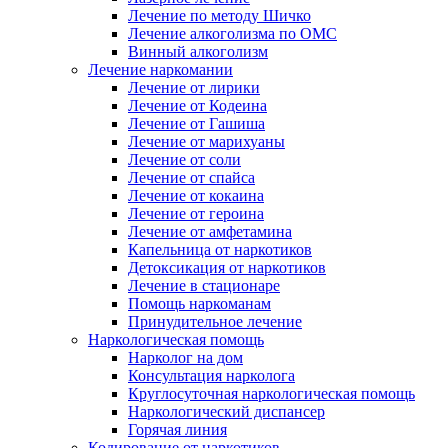
Лечение по методу Шичко
Лечение алкоголизма по ОМС
Винный алкоголизм
Лечение наркомании
Лечение от лирики
Лечение от Кодеина
Лечение от Гашиша
Лечение от марихуаны
Лечение от соли
Лечение от спайса
Лечение от кокаина
Лечение от героина
Лечение от амфетамина
Капельница от наркотиков
Детоксикация от наркотиков
Лечение в стационаре
Помощь наркоманам
Принудительное лечение
Наркологическая помощь
Нарколог на дом
Консультация нарколога
Круглосуточная наркологическая помощь
Наркологический диспансер
Горячая линия
Кодирование от наркотиков